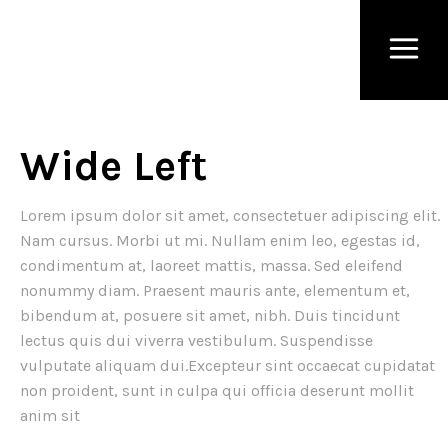
Wide Left
Lorem ipsum dolor sit amet, consectetuer adipiscing elit.
Nam cursus. Morbi ut mi. Nullam enim leo, egestas id,
condimentum at, laoreet mattis, massa. Sed eleifend
nonummy diam. Praesent mauris ante, elementum et,
bibendum at, posuere sit amet, nibh. Duis tincidunt
lectus quis dui viverra vestibulum. Suspendisse
vulputate aliquam dui.Excepteur sint occaecat cupidatat
non proident, sunt in culpa qui officia deserunt mollit
anim sit