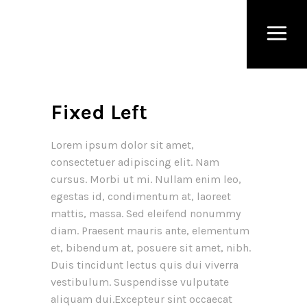
Fixed Left
Lorem ipsum dolor sit amet,
consectetuer adipiscing elit. Nam
cursus. Morbi ut mi. Nullam enim leo,
egestas id, condimentum at, laoreet
mattis, massa. Sed eleifend nonummy
diam. Praesent mauris ante, elementum
et, bibendum at, posuere sit amet, nibh.
Duis tincidunt lectus quis dui viverra
vestibulum. Suspendisse vulputate
aliquam dui.Excepteur sint occaecat