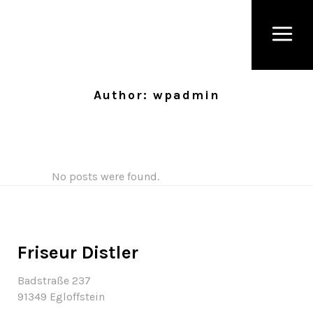
Author: wpadmin
No posts were found.
Friseur Distler
Badstraße 237
91349 Egloffstein